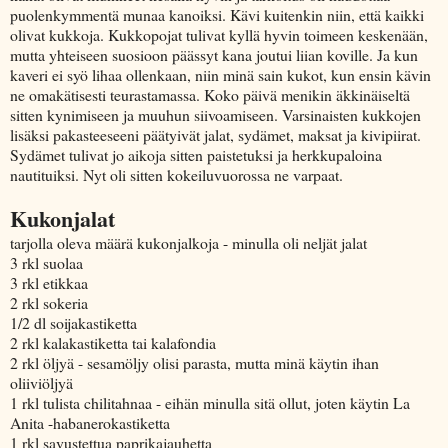
puolenkymmentä munaa kanoiksi. Kävi kuitenkin niin, että kaikki
olivat kukkoja. Kukkopojat tulivat kyllä hyvin toimeen keskenään,
mutta yhteiseen suosioon päässyt kana joutui liian koville. Ja kun
kaveri ei syö lihaa ollenkaan, niin minä sain kukot, kun ensin kävin
ne omakätisesti teurastamassa. Koko päivä menikin äkkinäiseltä
sitten kynimiseen ja muuhun siivoamiseen. Varsinaisten kukkojen
lisäksi pakasteeseeni päätyivät jalat, sydämet, maksat ja kivipiirat.
Sydämet tulivat jo aikoja sitten paistetuksi ja herkkupaloina
nautituiksi. Nyt oli sitten kokeiluvuorossa ne varpaat.
Kukonjalat
tarjolla oleva määrä kukonjalkoja - minulla oli neljät jalat
3 rkl suolaa
3 rkl etikkaa
2 rkl sokeria
1/2 dl soijakastiketta
2 rkl kalakastiketta tai kalafondia
2 rkl öljyä - sesamöljy olisi parasta, mutta minä käytin ihan
oliiviöljyä
1 rkl tulista chilitahnaa - eihän minulla sitä ollut, joten käytin La
Anita -habanerokastiketta
1 rkl savustettua paprikajauhetta