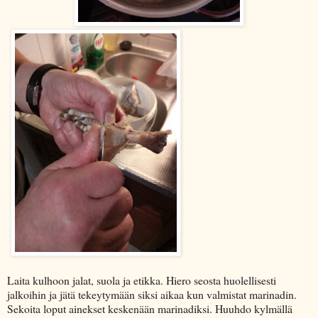
Laita kulhoon jalat, suola ja etikka. Hiero seosta huolellisesti
jalkoihin ja jätä tekeytymään siksi aikaa kun valmistat marinadin.
Sekoita loput ainekset keskenään marinadiksi. Huuhdo kylmällä