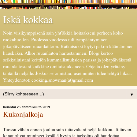
Iskä kokkaa
Noin viisikymppisenä sain yht'äkkiä hoitaakseni perheen koko
ruokahuollon. Puolessa vuodessa tuli tympääntyminen
jokapäiväiseen ruuanlaittoon. Ratkaisuksi löytyi pakon kääntäminen
hauskaksi. Alkoi ruuanlaiton harrastaminen. Blogi kertoo
seikkailuistani keittiön kummallisuuksien parissa ja jokapäiväisestä
ruuanlaitostani kaikkine omituisuuksineen. Ohjeita olen yrittänyt
tähtäillä neljälle. Joskus se onnistuu, useimmiten tulee tehtyä liikaa.
Yhteydenotot: cooking.snowman(at)gmail.com
▼
lauantai 26. tammikuuta 2019
Kukonjalkoja
Tuossa vähän ennen joulua sain tuttavaltani neljä kukkoa. Tuttavan
kanat olivat munineet kesällä hyvin ja tarkoitus oli haudottaa